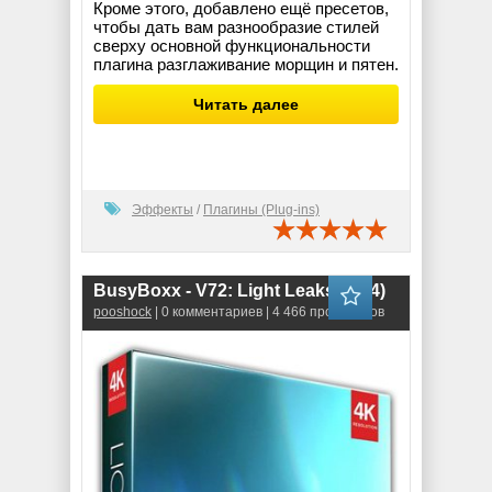
Кроме этого, добавлено ещё пресетов,
чтобы дать вам разнообразие стилей
сверху основной функциональности
плагина разглаживание морщин и пятен.
Читать далее
Эффекты
/
Плагины (Plug-ins)
BusyBoxx - V72: Light Leaks (Mp4)
pooshock
| 0 комментариев | 4 466 просмотров