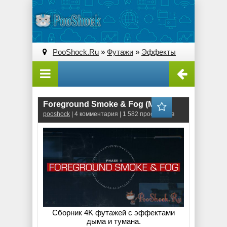
PooShock.Ru
»
Футажи
»
Эффекты
Foreground Smoke & Fog (MOV)
pooshock
| 4 комментария | 1 582 просмотров
Сборник 4K футажей с эффектами
дыма и тумана.