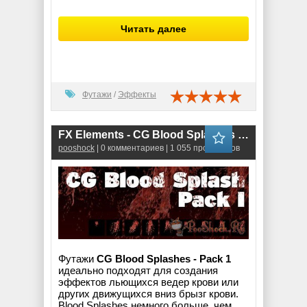
Читать далее
Футажи
/
Эффекты
FX Elements - CG Blood Splashes - Pack 1 (MOV)
pooshock
| 0 комментариев | 1 055 просмотров
Футажи
CG Blood Splashes - Pack 1
идеально подходят для создания
эффектов льющихся ведер крови или
других движущихся вниз брызг крови.
Blood Splashes немного больше, чем