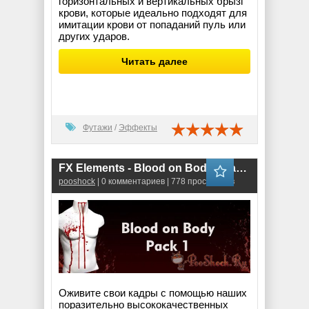
горизонтальных и вертикальных брызг
крови, которые идеально подходят для
имитации крови от попаданий пуль или
других ударов.
Читать далее
Футажи
/
Эффекты
FX Elements - Blood on Body - Pack 1 (MOV)
pooshock
| 0 комментариев | 778 просмотров
Оживите свои кадры с помощью наших
поразительно высококачественных