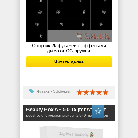
Сборник 2k футажей с эффектами
дыма от CG-оружия.
Читать далее
Футажи
/
Эффекты
Beauty Box AE 5.0.15 (for After Effects & Premiere Pro)
pooshock
| 5 комментариев | 2 949 просмотров