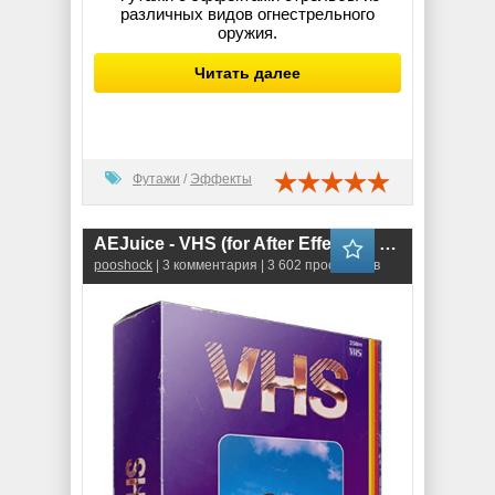
различных видов огнестрельного
оружия.
Читать далее
Футажи
/
Эффекты
AEJuice - VHS (for After Effects & Premiere Pro)
pooshock
| 3 комментария | 3 602 просмотров