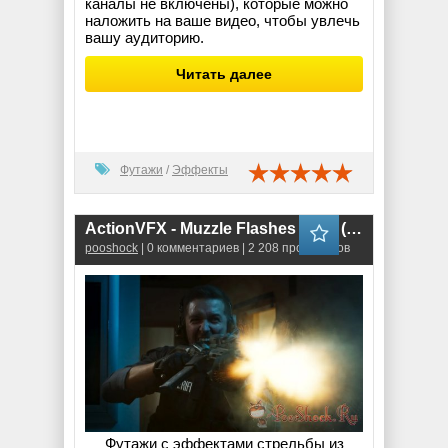
каналы не включены), которые можно
наложить на ваше видео, чтобы увлечь
вашу аудиторию.
Читать далее
Футажи
/
Эффекты
ActionVFX - Muzzle Flashes Vol.2 (MOV,PNG,EXR)
pooshock
| 0 комментариев | 2 208 просмотров
Футажи с эффектами стрельбы из