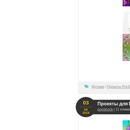
100
Футажи
/
Проекты ProS
03
Проекты для 
pooshock
| 11 комм
04
2018