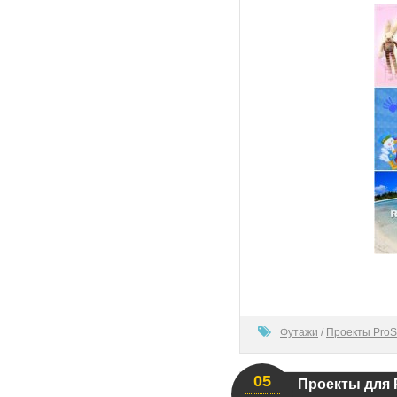
100
Футажи
/
Проекты ProS
05
Проекты для 