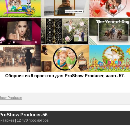
Сборник из 9 проектов для ProShow Producer, часть-57.
how Producer
ProShow Producer-56
ентариев | 12 470 просмотров