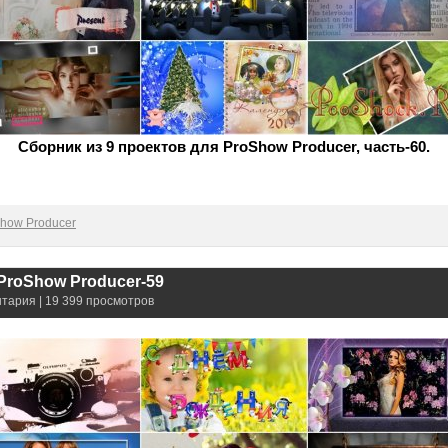
Сборник из 9 проектов для ProShow Producer, часть-60.
how Producer
ProShow Producer-59
нтария | 19 399 просмотров