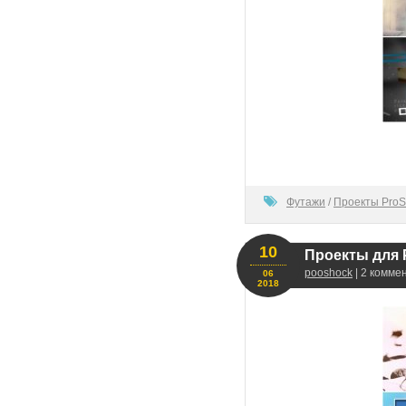
100
Футажи
/
Проекты ProS
10
Проекты для 
pooshock
| 2 комме
06
2018