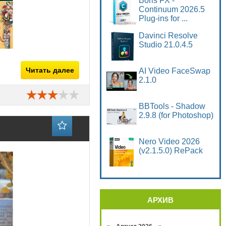
Boris FX -
Continuum 2026.5
Plug-ins for ...
Davinci Resolve
Studio 21.0.4.5
Читать далее
AI Video FaceSwap
2.1.0
BBTools - Shadow
2.9.8 (for Photoshop)
Nero Video 2026
(v2.1.5.0) RePack
АРХИВ