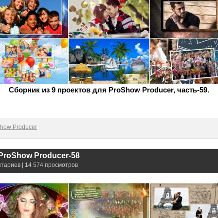
Сборник из 9 проектов для ProShow Producer, часть-59.
how Producer
ProShow Producer-58
нтариев | 14 574 просмотров