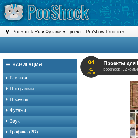
PooShock.Ru
»
Футажи
»
Проекты ProShow Producer
04
Проекты для 
НАВИГАЦИЯ
pooshock
| 12 комм
01
2019
Главная
Программы
Проекты
Футажи
Звук
Графика (2D)