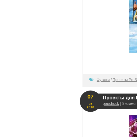
80
Футажи
/
Проекты ProS
07
Проекты для 
pooshock
| 5 комме
05
2018