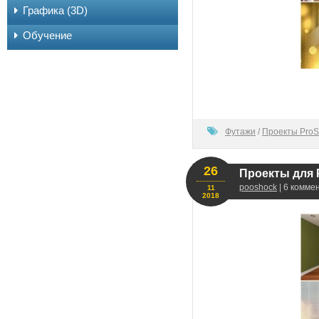
Графика (3D)
Обучение
60
Футажи
/
Проекты ProS
26
Проекты для 
pooshock
| 6 комме
11
2018