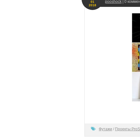
pooshock
| 0 комме
01
2018
80
Футажи
/
Проекты ProS