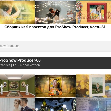
Сборник из 9 проектов для ProShow Producer, часть-61.
how Producer
ProShow Producer-60
нтариев | 17 306 просмотров