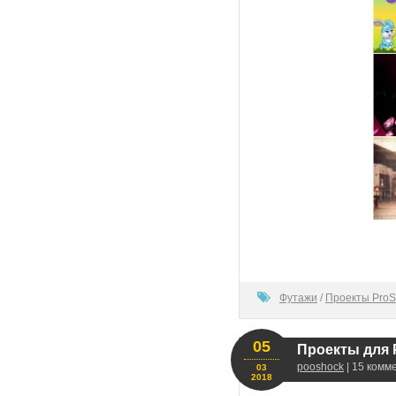
80
Футажи
/
Проекты ProS
05
Проекты для 
pooshock
| 15 комм
03
2018